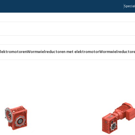
Special
lektromotoren
Wormwielreductoren met elektromotor
Wormwielreductore