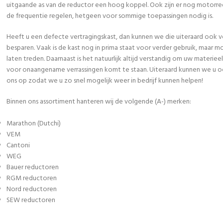
uitgaande as van de reductor een hoog koppel. Ook zijn er nog motorred
de frequentie regelen, hetgeen voor sommige toepassingen nodig is.
Heeft u een defecte vertragingskast, dan kunnen we die uiteraard ook vo
besparen. Vaak is de kast nog in prima staat voor verder gebruik, maar
laten treden. Daarnaast is het natuurlijk altijd verstandig om uw mater
voor onaangename verrassingen komt te staan. Uiteraard kunnen we u o
ons op zodat we u zo snel mogelijk weer in bedrijf kunnen helpen!
Binnen ons assortiment hanteren wij de volgende (A-) merken:
Marathon (Dutchi)
VEM
Cantoni
WEG
Bauer reductoren
RGM reductoren
Nord reductoren
SEW reductoren