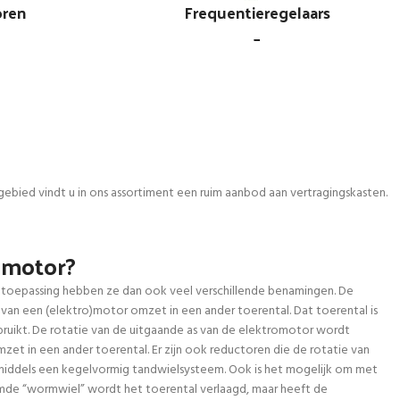
oren
Frequentieregelaars
_
gebied vindt u in ons assortiment een ruim aanbod aan vertragingskasten.
iemotor?
de toepassing hebben ze dan ook veel verschillende benamingen. De
 van een (elektro)motor omzet in een ander toerental. Dat toerental is
uikt. De rotatie van de uitgaande as van de elektromotor wordt
et in een ander toerental. Er zijn ook reductoren die de rotatie van
 middels een kegelvormig tandwielsysteem. Ook is het mogelijk om met
amde “wormwiel” wordt het toerental verlaagd, maar heeft de