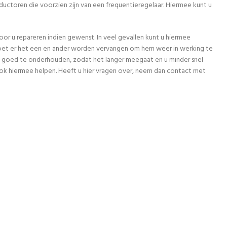
uctoren die voorzien zijn van een frequentieregelaar. Hiermee kunt u
or u repareren indien gewenst. In veel gevallen kunt u hiermee
 moet er het een en ander worden vervangen om hem weer in werking te
ieel goed te onderhouden, zodat het langer meegaat en u minder snel
ok hiermee helpen. Heeft u hier vragen over, neem dan contact met