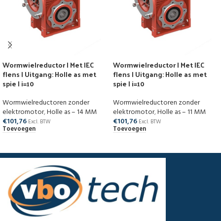
Wormwielreductor | Met IEC
Wormwielreductor | Met IEC
flens | Uitgang: Holle as met
flens | Uitgang: Holle as met
spie | i=10
spie | i=10
Wormwielreductoren zonder
Wormwielreductoren zonder
elektromotor
,
Holle as – 14 MM
elektromotor
,
Holle as – 11 MM
€
101,76
€
101,76
Excl. BTW
Excl. BTW
Toevoegen
Toevoegen