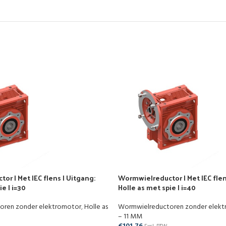
r | Met IEC flens | Uitgang:
Wormwielreductor | Met IEC flen
e | i=30
Holle as met spie | i=40
oren zonder elektromotor
,
Holle as
Wormwielreductoren zonder elek
– 11 MM