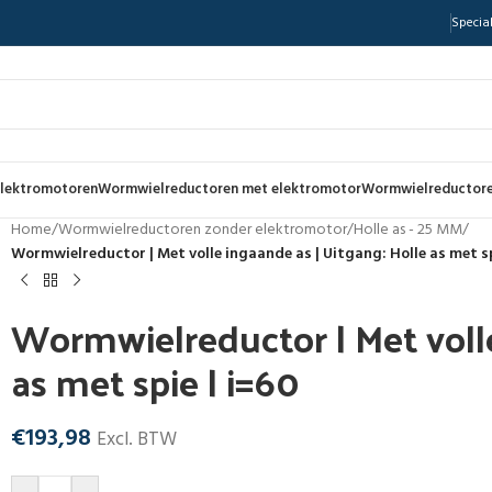
Special
lektromotoren
Wormwielreductoren met elektromotor
Wormwielreductore
Home
/
Wormwielreductoren zonder elektromotor
/
Holle as - 25 MM
/
Wormwielreductor | Met volle ingaande as | Uitgang: Holle as met sp
Wormwielreductor | Met volle
as met spie | i=60
€
193,98
Excl. BTW