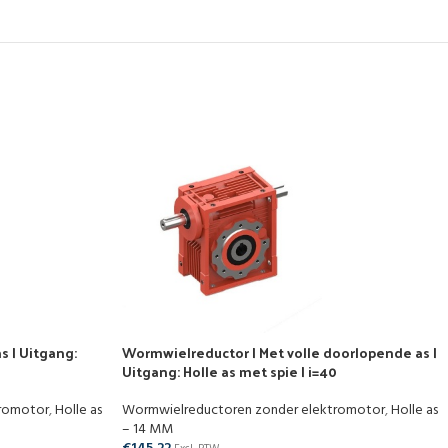
s | Uitgang:
Wormwielreductor | Met volle doorlopende as |
Uitgang: Holle as met spie | i=40
tromotor
,
Holle as
Wormwielreductoren zonder elektromotor
,
Holle as
– 14 MM