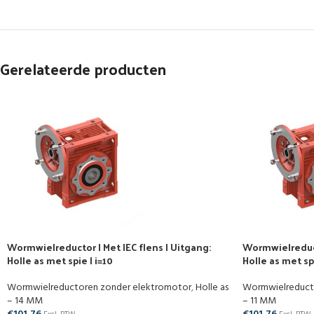
Gerelateerde producten
Wormwielreductor | Met IEC flens | Uitgang:
Wormwielreducto
Holle as met spie | i=10
Holle as met spi
Wormwielreductoren zonder elektromotor
,
Holle as
Wormwielreduct
– 14 MM
– 11 MM