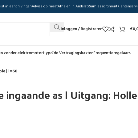
ist in aandrijvingen
Advies op maat
Afhalen in Andelst
Ruim assortiment
Klantenservi
Inloggen / Registreren
€
0,
n zonder elektromotor
Hypoïde Vertragingskasten
Frequentieregelaars
ie | i=60
 ingaande as | Uitgang: Holle