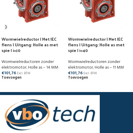
Wormwielreductor | Met IEC
Wormwielreductor | Met IEC
flens | Uitgang: Holle as met
flens | Uitgang: Holle as met
spie | i=10
spie | i=40
Wormwielreductoren zonder
Wormwielreductoren zonder
elektromotor
,
Holle as – 14 MM
elektromotor
,
Holle as – 11 MM
€
101,76
€
101,76
Excl. BTW
Excl. BTW
Toevoegen
Toevoegen