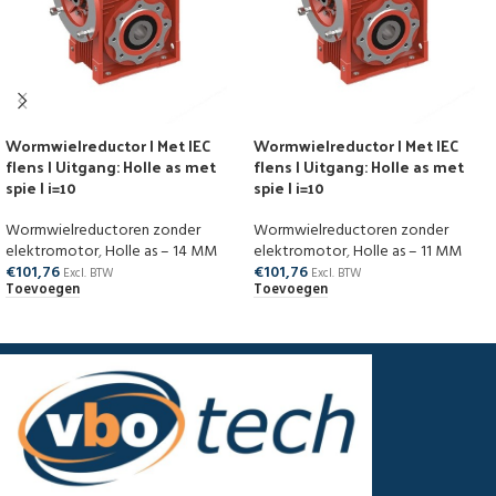
Wormwielreductor | Met IEC
Wormwielreductor | Met IEC
flens | Uitgang: Holle as met
flens | Uitgang: Holle as met
spie | i=10
spie | i=10
Wormwielreductoren zonder
Wormwielreductoren zonder
elektromotor
,
Holle as – 14 MM
elektromotor
,
Holle as – 11 MM
€
101,76
€
101,76
Excl. BTW
Excl. BTW
Toevoegen
Toevoegen