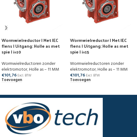
Wormwielreductor | Met IEC
Wormwielreductor | Met IEC
flens | Uitgang: Holle as met
flens | Uitgang: Holle as met
spie | i=10
spie | i=15
Wormwielreductoren zonder
Wormwielreductoren zonder
elektromotor
,
Holle as – 11 MM
elektromotor
,
Holle as – 11 MM
€
101,76
€
101,76
Excl. BTW
Excl. BTW
Toevoegen
Toevoegen