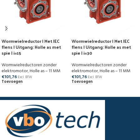
Wormwielreductor | Met IEC
Wormwielreductor | Met IEC
flens | Uitgang: Holle as met
flens | Uitgang: Holle as met
spie | i=15
spie | i=30
Wormwielreductoren zonder
Wormwielreductoren zonder
elektromotor
,
Holle as – 11 MM
elektromotor
,
Holle as – 11 MM
€
101,76
€
101,76
Excl. BTW
Excl. BTW
Toevoegen
Toevoegen