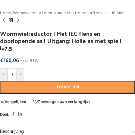
Home
/
Wormwielreductoren zonder elektromotor
/
Holle as - 18 MM
Wormwielreductor | Met IEC flens en
doorlopende as | Uitgang: Holle as met spie |
i=7,5
€
160,06
Excl. BTW
-
+
TOEVOEGEN
Vergelijken
Toevoegen aan verlanglijst
Deel:
Beschrijving