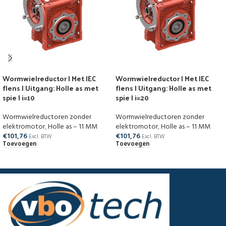
Wormwielreductor | Met IEC
Wormwielreductor | Met IEC
flens | Uitgang: Holle as met
flens | Uitgang: Holle as met
spie | i=10
spie | i=20
Wormwielreductoren zonder
Wormwielreductoren zonder
elektromotor
,
Holle as – 11 MM
elektromotor
,
Holle as – 11 MM
€
101,76
€
101,76
Excl. BTW
Excl. BTW
Toevoegen
Toevoegen