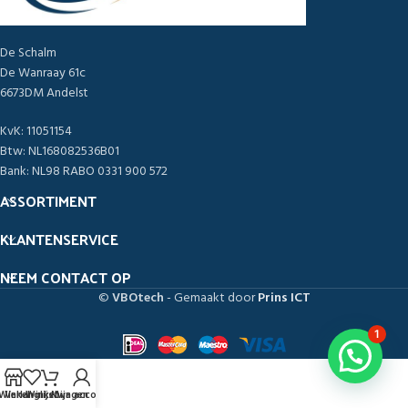
De Schalm
De Wanraay 61c
6673DM Andelst
KvK: 11051154
Btw: NL168082536B01
Bank: NL98 RABO 0331 900 572
ASSORTIMENT
KLANTENSERVICE
NEEM CONTACT OP
©
VBOtech
- Gemaakt door
Prins ICT
1
Winkel
Verlanglijst
Winkelwagen
Mijn account