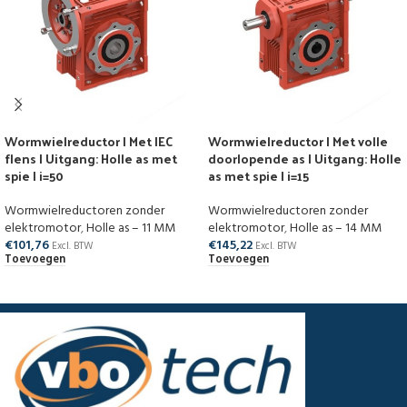
Wormwielreductor | Met IEC
Wormwielreductor | Met volle
flens | Uitgang: Holle as met
doorlopende as | Uitgang: Holle
spie | i=50
as met spie | i=15
Wormwielreductoren zonder
Wormwielreductoren zonder
elektromotor
,
Holle as – 11 MM
elektromotor
,
Holle as – 14 MM
€
101,76
€
145,22
Excl. BTW
Excl. BTW
Toevoegen
Toevoegen