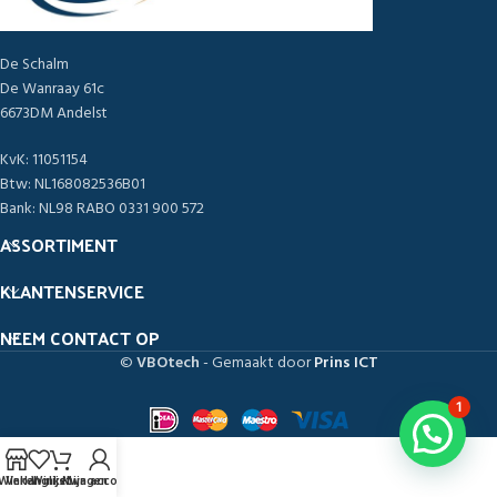
De Schalm
De Wanraay 61c
6673DM Andelst
KvK: 11051154
Btw: NL168082536B01
Bank: NL98 RABO 0331 900 572
ASSORTIMENT
KLANTENSERVICE
NEEM CONTACT OP
©
VBOtech
- Gemaakt door
Prins ICT
1
Winkel
Verlanglijst
Winkelwagen
Mijn account