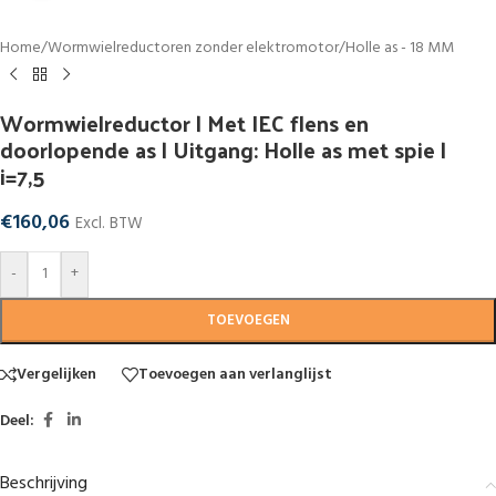
Home
/
Wormwielreductoren zonder elektromotor
/
Holle as - 18 MM
Wormwielreductor | Met IEC flens en
doorlopende as | Uitgang: Holle as met spie |
i=7,5
€
160,06
Excl. BTW
-
+
TOEVOEGEN
Vergelijken
Toevoegen aan verlanglijst
Deel:
Beschrijving