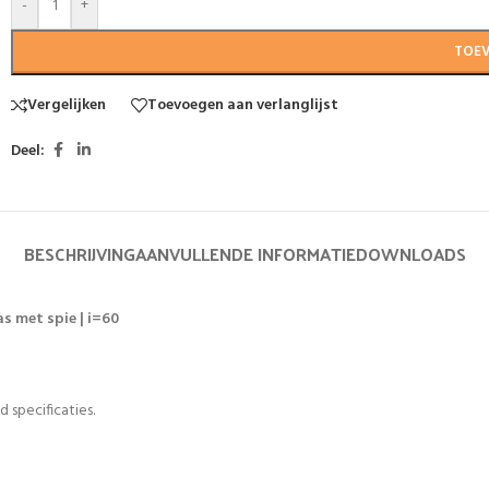
-
+
TOE
Vergelijken
Toevoegen aan verlanglijst
Deel:
BESCHRIJVING
AANVULLENDE INFORMATIE
DOWNLOADS
s met spie | i=60
 specificaties.