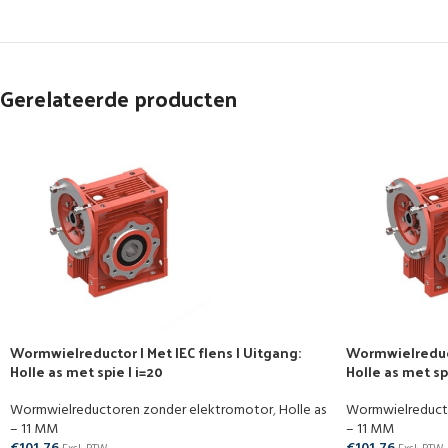
Gerelateerde producten
Wormwielreductor | Met IEC flens | Uitgang:
Wormwielreducto
Holle as met spie | i=20
Holle as met spi
Wormwielreductoren zonder elektromotor
,
Holle as
Wormwielreduct
– 11 MM
– 11 MM