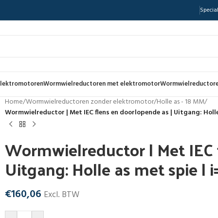
Special
lektromotoren
Wormwielreductoren met elektromotor
Wormwielreductore
Home
/
Wormwielreductoren zonder elektromotor
/
Holle as - 18 MM
/
Wormwielreductor | Met IEC flens en doorlopende as | Uitgang: Holle
Wormwielreductor | Met IEC 
Uitgang: Holle as met spie | 
€
160,06
Excl. BTW