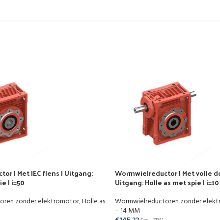
r | Met IEC flens | Uitgang:
Wormwielreductor | Met volle d
e | i=50
Uitgang: Holle as met spie | i=10
oren zonder elektromotor
,
Holle as
Wormwielreductoren zonder elek
– 14 MM