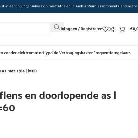
ist in aandrijvingen
Advies op maat
Afhalen in Andelst
Ruim assortiment
Klantenservi
Inloggen / Registreren
€
0,
n zonder elektromotor
Hypoïde Vertragingskasten
Frequentieregelaars
 as met spie | i=60
flens en doorlopende as |
i=60