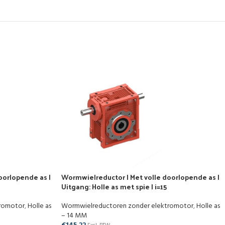
oorlopende as |
Wormwielreductor | Met volle doorlopende as |
Uitgang: Holle as met spie | i=15
tromotor
,
Holle as
Wormwielreductoren zonder elektromotor
,
Holle as
– 14 MM