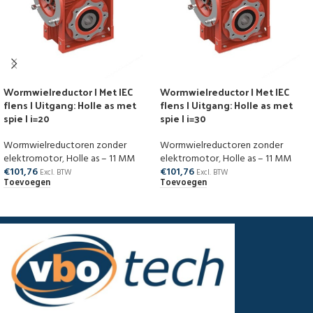
Wormwielreductor | Met IEC
Wormwielreductor | Met IEC
flens | Uitgang: Holle as met
flens | Uitgang: Holle as met
spie | i=20
spie | i=30
Wormwielreductoren zonder
Wormwielreductoren zonder
elektromotor
,
Holle as – 11 MM
elektromotor
,
Holle as – 11 MM
€
101,76
€
101,76
Excl. BTW
Excl. BTW
Toevoegen
Toevoegen