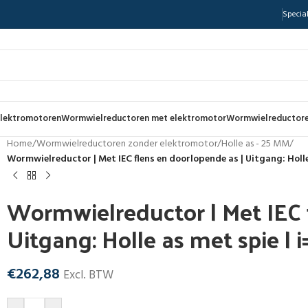
Special
lektromotoren
Wormwielreductoren met elektromotor
Wormwielreductore
Home
/
Wormwielreductoren zonder elektromotor
/
Holle as - 25 MM
/
Wormwielreductor | Met IEC flens en doorlopende as | Uitgang: Holle
Wormwielreductor | Met IEC 
Uitgang: Holle as met spie | 
€
262,88
Excl. BTW