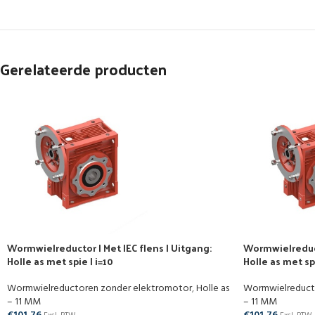
Gerelateerde producten
Wormwielreductor | Met IEC flens | Uitgang:
Wormwielreducto
Holle as met spie | i=10
Holle as met spi
Wormwielreductoren zonder elektromotor
,
Holle as
Wormwielreduct
– 11 MM
– 11 MM