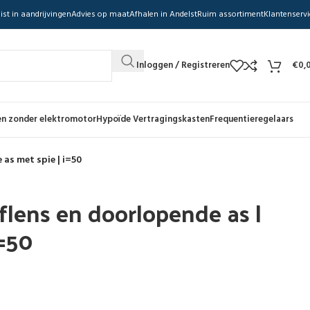
ist in aandrijvingen
Advies op maat
Afhalen in Andelst
Ruim assortiment
Klantenservi
Inloggen / Registreren
€
0,
n zonder elektromotor
Hypoïde Vertragingskasten
Frequentieregelaars
 as met spie | i=50
flens en doorlopende as |
i=50