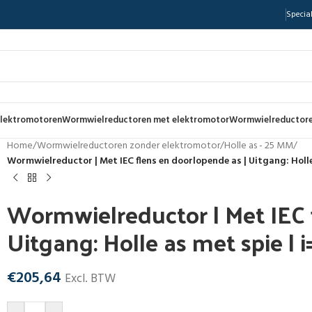
Special
lektromotoren
Wormwielreductoren met elektromotor
Wormwielreductore
Home
/
Wormwielreductoren zonder elektromotor
/
Holle as - 25 MM
/
Wormwielreductor | Met IEC flens en doorlopende as | Uitgang: Holle
Wormwielreductor | Met IEC 
Uitgang: Holle as met spie | 
€
205,64
Excl. BTW