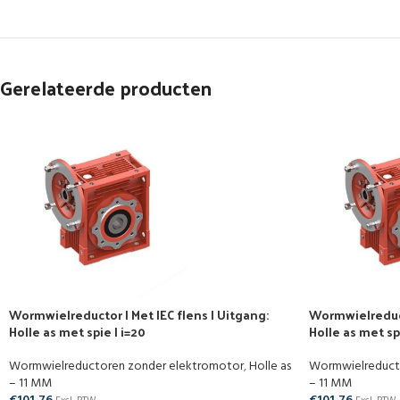
Gerelateerde producten
Wormwielreductor | Met IEC flens | Uitgang:
Wormwielreducto
Holle as met spie | i=20
Holle as met spi
Wormwielreductoren zonder elektromotor
,
Holle as
Wormwielreduct
– 11 MM
– 11 MM