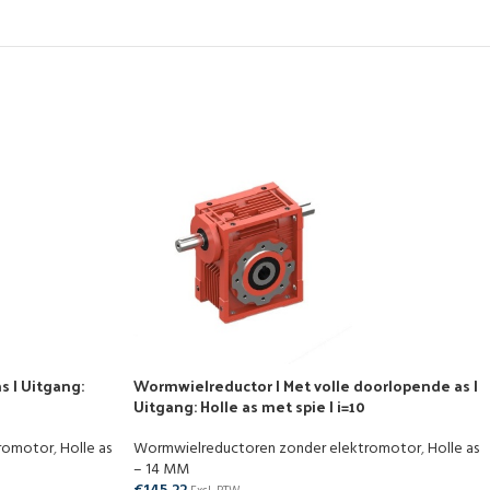
s | Uitgang:
Wormwielreductor | Met volle doorlopende as |
Uitgang: Holle as met spie | i=10
tromotor
,
Holle as
Wormwielreductoren zonder elektromotor
,
Holle as
– 14 MM