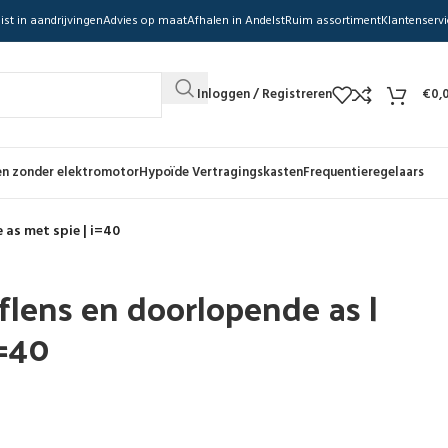
ist in aandrijvingen
Advies op maat
Afhalen in Andelst
Ruim assortiment
Klantenservi
Inloggen / Registreren
€
0,
n zonder elektromotor
Hypoïde Vertragingskasten
Frequentieregelaars
 as met spie | i=40
flens en doorlopende as |
i=40