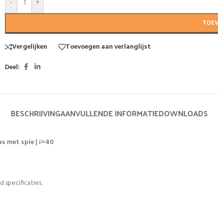
-
+
TOE
Vergelijken
Toevoegen aan verlanglijst
Deel:
BESCHRIJVING
AANVULLENDE INFORMATIE
DOWNLOADS
s met spie | i=40
 specificaties.