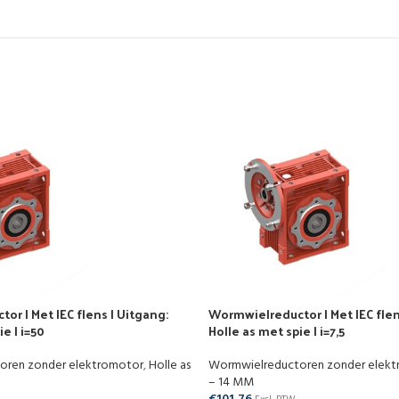
r | Met IEC flens | Uitgang:
Wormwielreductor | Met IEC flen
e | i=50
Holle as met spie | i=7,5
oren zonder elektromotor
,
Holle as
Wormwielreductoren zonder elek
– 14 MM