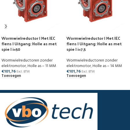
Wormwielreductor | Met IEC
Wormwielreductor | Met IEC
flens | Uitgang: Holle as met
flens | Uitgang: Holle as met
spie | i=50
spie | i=7,5
Wormwielreductoren zonder
Wormwielreductoren zonder
elektromotor
,
Holle as – 11 MM
elektromotor
,
Holle as – 14 MM
€
101,76
€
101,76
Excl. BTW
Excl. BTW
Toevoegen
Toevoegen