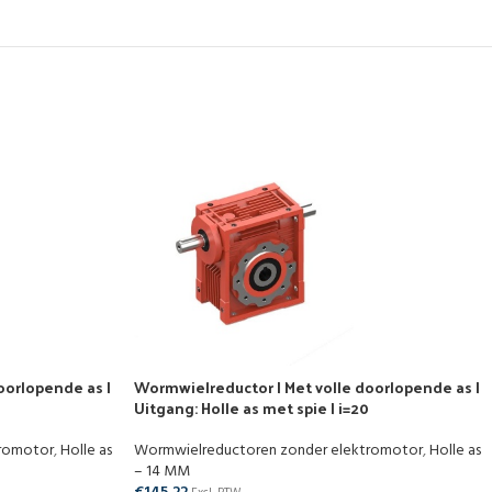
oorlopende as |
Wormwielreductor | Met volle doorlopende as |
Uitgang: Holle as met spie | i=20
tromotor
,
Holle as
Wormwielreductoren zonder elektromotor
,
Holle as
– 14 MM