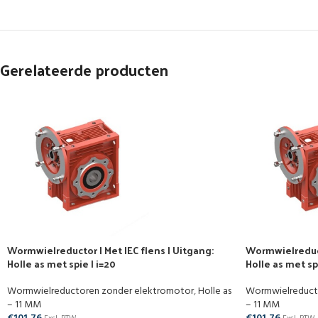
Gerelateerde producten
Wormwielreductor | Met IEC flens | Uitgang:
Wormwielreducto
Holle as met spie | i=20
Holle as met spi
Wormwielreductoren zonder elektromotor
,
Holle as
Wormwielreduct
– 11 MM
– 11 MM