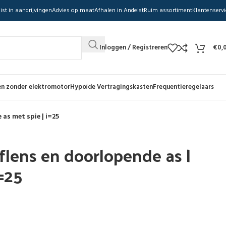
ist in aandrijvingen
Advies op maat
Afhalen in Andelst
Ruim assortiment
Klantenservi
Inloggen / Registreren
€
0,
n zonder elektromotor
Hypoïde Vertragingskasten
Frequentieregelaars
 as met spie | i=25
flens en doorlopende as |
i=25