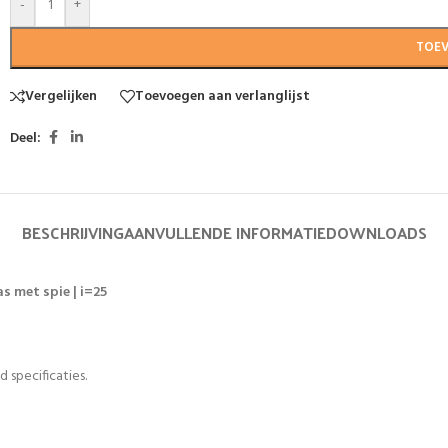
-
+
TOE
Vergelijken
Toevoegen aan verlanglijst
Deel:
BESCHRIJVING
AANVULLENDE INFORMATIE
DOWNLOADS
s met spie | i=25
 specificaties.