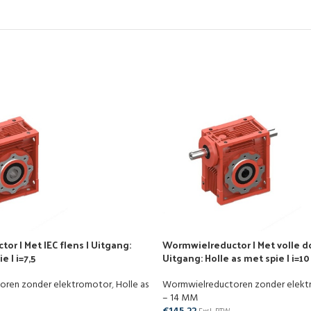
r | Met IEC flens | Uitgang:
Wormwielreductor | Met volle d
e | i=7,5
Uitgang: Holle as met spie | i=10
oren zonder elektromotor
,
Holle as
Wormwielreductoren zonder elek
– 14 MM