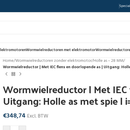
Special
lektromotoren
Wormwielreductoren met elektromotor
Wormwielreductore
Home
/
Wormwielreductoren zonder elektromotor
/
Holle as – 28 MM
/
Wormwielreductor | Met IEC flens en doorlopende as | Uitgang: Holle
Wormwielreductor | Met IEC 
Uitgang: Holle as met spie | 
€
348,74
Excl. BTW