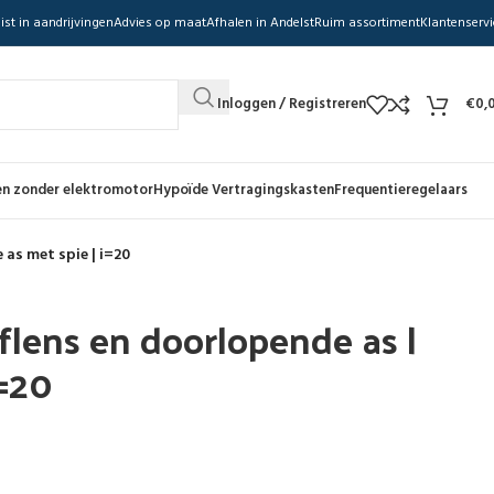
ist in aandrijvingen
Advies op maat
Afhalen in Andelst
Ruim assortiment
Klantenservi
Inloggen / Registreren
€
0,
n zonder elektromotor
Hypoïde Vertragingskasten
Frequentieregelaars
 as met spie | i=20
flens en doorlopende as |
i=20