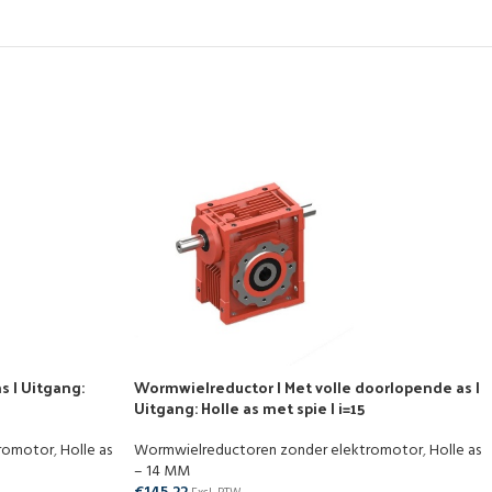
s | Uitgang:
Wormwielreductor | Met volle doorlopende as |
Uitgang: Holle as met spie | i=15
tromotor
,
Holle as
Wormwielreductoren zonder elektromotor
,
Holle as
– 14 MM