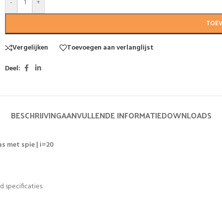
-
+
TOE
Vergelijken
Toevoegen aan verlanglijst
Deel:
BESCHRIJVING
AANVULLENDE INFORMATIE
DOWNLOADS
s met spie | i=20
 specificaties.