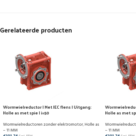
Gerelateerde producten
Wormwielreductor | Met IEC flens | Uitgang:
Wormwielreducto
Holle as met spie | i=50
Holle as met spi
Wormwielreductoren zonder elektromotor
,
Holle as
Wormwielreduct
– 11 MM
– 11 MM