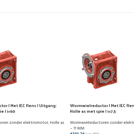
r | Met IEC flens | Uitgang:
Wormwielreductor | Met IEC flen
e | i=60
Holle as met spie | i=7,5
oren zonder elektromotor
,
Holle as
Wormwielreductoren zonder elek
– 11 MM