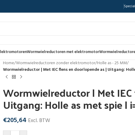
Special
lektromotoren
Wormwielreductoren met elektromotor
Wormwielreductore
Home
/
Wormwielreductoren zonder elektromotor
/
Holle as - 25 MM
/
Wormwielreductor | Met IEC flens en doorlopende as | Uitgang: Holle
Wormwielreductor | Met IEC 
Uitgang: Holle as met spie | 
€
205,64
Excl. BTW