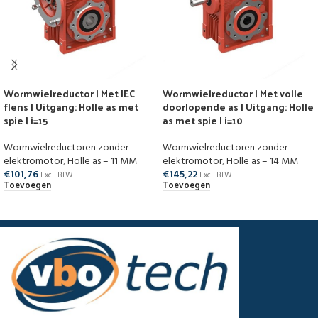
Wormwielreductor | Met IEC
Wormwielreductor | Met volle
flens | Uitgang: Holle as met
doorlopende as | Uitgang: Holle
spie | i=15
as met spie | i=10
Wormwielreductoren zonder
Wormwielreductoren zonder
elektromotor
,
Holle as – 11 MM
elektromotor
,
Holle as – 14 MM
€
101,76
€
145,22
Excl. BTW
Excl. BTW
Toevoegen
Toevoegen