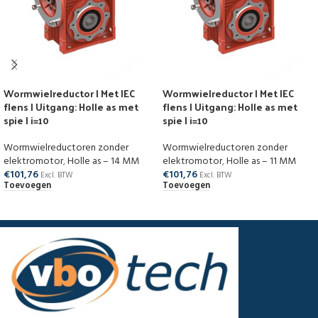
Wormwielreductor | Met IEC
Wormwielreductor | Met IEC
flens | Uitgang: Holle as met
flens | Uitgang: Holle as met
spie | i=10
spie | i=10
Wormwielreductoren zonder
Wormwielreductoren zonder
elektromotor
,
Holle as – 14 MM
elektromotor
,
Holle as – 11 MM
€
101,76
€
101,76
Excl. BTW
Excl. BTW
Toevoegen
Toevoegen