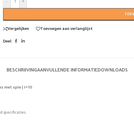
-
+
TOE
Vergelijken
Toevoegen aan verlanglijst
Deel:
BESCHRIJVING
AANVULLENDE INFORMATIE
DOWNLOADS
s met spie | i=10
 specificaties.