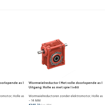
oorlopende as |
Wormwielreductor | Met volle doorlopende as |
Uitgang: Holle as met spie | i=80
tromotor
,
Holle as
Wormwielreductoren zonder elektromotor
,
Holle as
– 14 MM