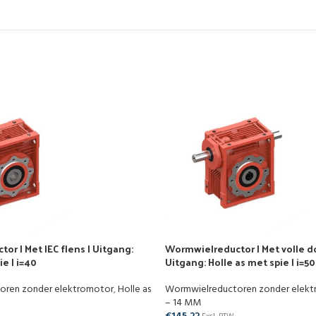
r | Met IEC flens | Uitgang:
Wormwielreductor | Met volle d
ie | i=40
Uitgang: Holle as met spie | i=50
oren zonder elektromotor
,
Holle as
Wormwielreductoren zonder elek
– 14 MM