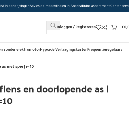
ist in aandrijvingen
Advies op maat
Afhalen in Andelst
Ruim assortiment
Klantenservi
Inloggen / Registreren
€
0,
n zonder elektromotor
Hypoïde Vertragingskasten
Frequentieregelaars
 as met spie | i=10
flens en doorlopende as |
i=10