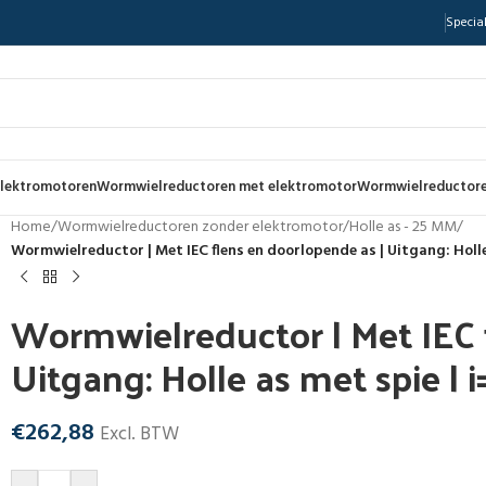
Special
lektromotoren
Wormwielreductoren met elektromotor
Wormwielreductore
Home
/
Wormwielreductoren zonder elektromotor
/
Holle as - 25 MM
/
Wormwielreductor | Met IEC flens en doorlopende as | Uitgang: Holle
Wormwielreductor | Met IEC 
Uitgang: Holle as met spie | 
€
262,88
Excl. BTW