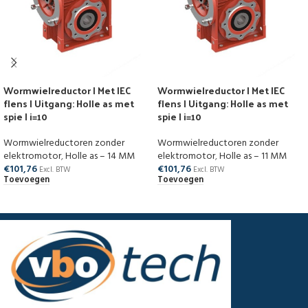
Wormwielreductor | Met IEC
Wormwielreductor | Met IEC
flens | Uitgang: Holle as met
flens | Uitgang: Holle as met
spie | i=10
spie | i=10
Wormwielreductoren zonder
Wormwielreductoren zonder
elektromotor
,
Holle as – 14 MM
elektromotor
,
Holle as – 11 MM
€
101,76
€
101,76
Excl. BTW
Excl. BTW
Toevoegen
Toevoegen