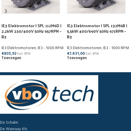
IE3 Elektromotor | SPL 112M6D |
IE3 Elektromotor | SPL 132M6B |
2,2kW 230/400V 50Hz 957RPM –
5,5kW 400/690V 50Hz 971RPM –
B3
B3
IE3 Elektromotoren
,
IE3 - 1000 RPM
IE3 Elektromotoren
,
IE3 - 1000 RPM
€
835,92
€
1.431,00
Excl. BTW
Excl. BTW
Toevoegen
Toevoegen
De Schalm
De Wanraay 61c