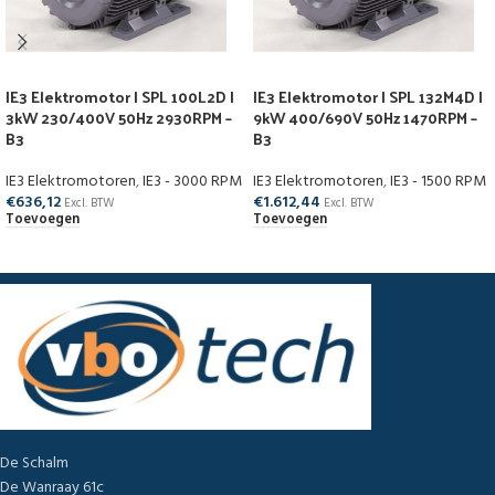
IE3 Elektromotor | SPL 100L2D |
IE3 Elektromotor | SPL 132M4D |
3kW 230/400V 50Hz 2930RPM –
9kW 400/690V 50Hz 1470RPM –
B3
B3
IE3 Elektromotoren
,
IE3 - 3000 RPM
IE3 Elektromotoren
,
IE3 - 1500 RPM
€
636,12
€
1.612,44
Excl. BTW
Excl. BTW
Toevoegen
Toevoegen
De Schalm
De Wanraay 61c