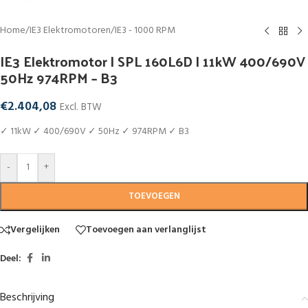
Home
/
IE3 Elektromotoren
/
IE3 - 1000 RPM
IE3 Elektromotor | SPL 160L6D | 11kW 400/690V
50Hz 974RPM – B3
€
2.404,08
Excl. BTW
✓ 11kW ✓ 400/690V ✓ 50Hz ✓ 974RPM ✓ B3
-
+
TOEVOEGEN
Vergelijken
Toevoegen aan verlanglijst
Deel:
Beschrijving