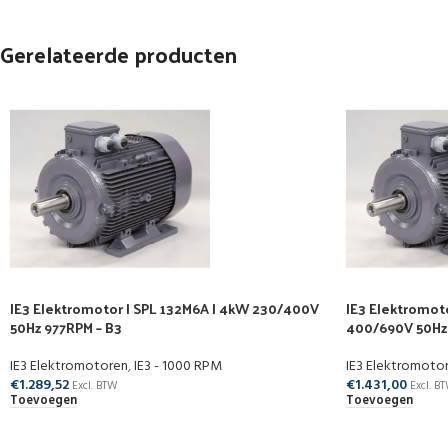
Gerelateerde producten
IE3 Elektromotor | SPL 132M6A | 4kW 230/400V
IE3 Elektromoto
50Hz 977RPM – B3
400/690V 50Hz 
IE3 Elektromotoren
,
IE3 - 1000 RPM
IE3 Elektromoto
€
1.289,52
€
1.431,00
Excl. BTW
Excl. B
Toevoegen
Toevoegen