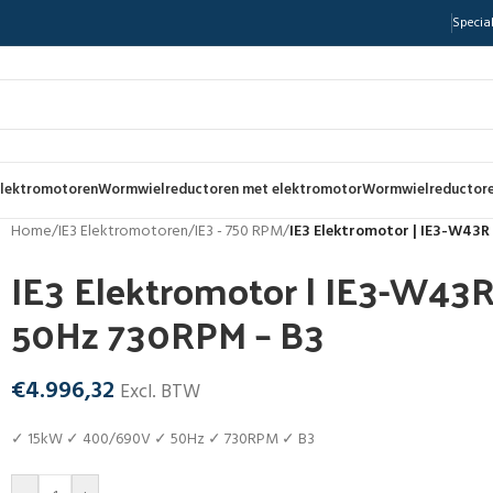
Special
lektromotoren
Wormwielreductoren met elektromotor
Wormwielreductore
Home
/
IE3 Elektromotoren
/
IE3 - 750 RPM
/
IE3 Elektromotor | IE3-W43R
IE3 Elektromotor | IE3-W43
50Hz 730RPM – B3
€
4.996,32
Excl. BTW
✓ 15kW ✓ 400/690V ✓ 50Hz ✓ 730RPM ✓ B3