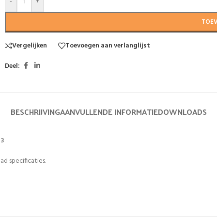
-
+
TOE
Vergelijken
Toevoegen aan verlanglijst
Deel:
BESCHRIJVING
AANVULLENDE INFORMATIE
DOWNLOADS
B3
ad specificaties.