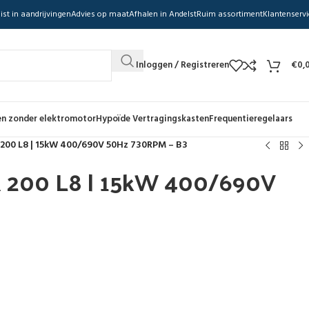
ist in aandrijvingen
Advies op maat
Afhalen in Andelst
Ruim assortiment
Klantenservi
Inloggen / Registreren
€
0,
n zonder elektromotor
Hypoïde Vertragingskasten
Frequentieregelaars
 200 L8 | 15kW 400/690V 50Hz 730RPM – B3
R 200 L8 | 15kW 400/690V