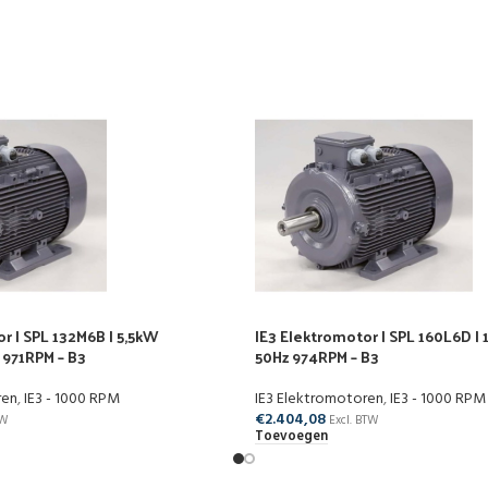
r | SPL 132M6B | 5,5kW
IE3 Elektromotor | SPL 160L6D 
971RPM – B3
50Hz 974RPM – B3
ren
,
IE3 - 1000 RPM
IE3 Elektromotoren
,
IE3 - 1000 RPM
€
2.404,08
TW
Excl. BTW
Toevoegen