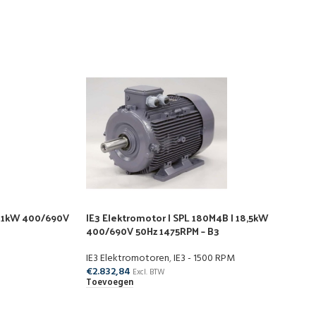
| 11kW 400/690V
IE3 Elektromotor | SPL 180M4B | 18,5kW
400/690V 50Hz 1475RPM – B3
IE3 Elektromotoren
,
IE3 - 1500 RPM
€
2.832,84
Excl. BTW
Toevoegen