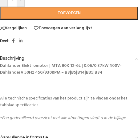
-
+
TOEVOEGEN
Vergelijken
Toevoegen aan verlanglijst
Deel:
Beschrijving
Dahlander Elektromotor | MTA 80K 12-6L | 0.06/0.37kW 400V-
DahlanderV 50Hz 450/930RPM – B3|B5|B14|B35|B34
Alle technische specificaties van het product zijn te vinden onder het
tabblad specificaties.
*
Een gedetailleerd overzicht met alle afmetingen vindt u in de bijlage.
Aanvullende informatie