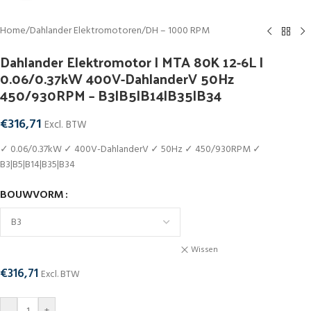
Home
/
Dahlander Elektromotoren
/
DH – 1000 RPM
Dahlander Elektromotor | MTA 80K 12-6L |
0.06/0.37kW 400V-DahlanderV 50Hz
450/930RPM – B3|B5|B14|B35|B34
€
316,71
Excl. BTW
✓ 0.06/0.37kW ✓ 400V-DahlanderV ✓ 50Hz ✓ 450/930RPM ✓
B3|B5|B14|B35|B34
BOUWVORM
Wissen
€
316,71
Excl. BTW