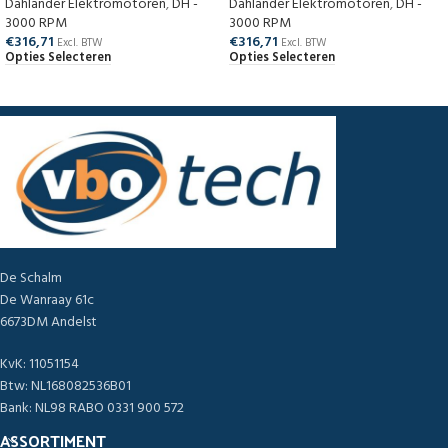
Dahlander Elektromotoren
,
DH -
Dahlander Elektromotoren
,
DH -
3000 RPM
3000 RPM
€
316,71
€
316,71
Excl. BTW
Excl. BTW
Opties Selecteren
Opties Selecteren
De Schalm
De Wanraay 61c
6673DM Andelst
KvK: 11051154
Btw: NL168082536B01
Bank: NL98 RABO 0331 900 572
ASSORTIMENT