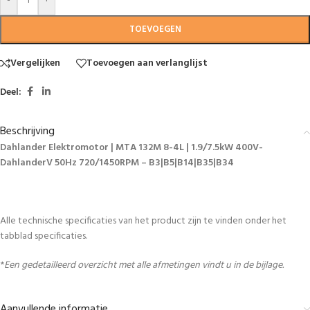
-
+
TOEVOEGEN
Vergelijken
Toevoegen aan verlanglijst
Deel:
Beschrijving
Dahlander Elektromotor | MTA 132M 8-4L | 1.9/7.5kW 400V-
DahlanderV 50Hz 720/1450RPM – B3|B5|B14|B35|B34
Alle technische specificaties van het product zijn te vinden onder het
tabblad specificaties.
*
Een gedetailleerd overzicht met alle afmetingen vindt u in de bijlage.
Aanvullende informatie