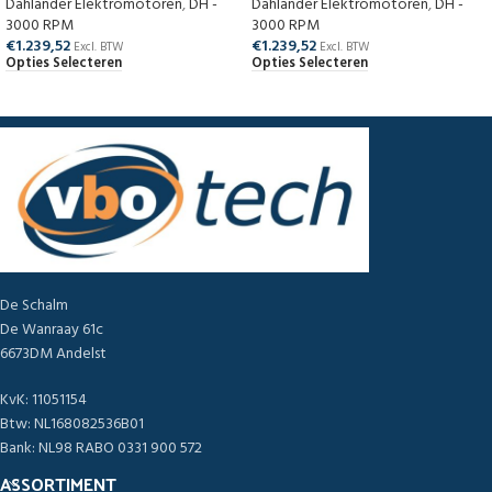
Dahlander Elektromotoren
,
DH -
Dahlander Elektromotoren
,
DH -
3000 RPM
3000 RPM
€
1.239,52
€
1.239,52
Excl. BTW
Excl. BTW
Opties Selecteren
Opties Selecteren
De Schalm
De Wanraay 61c
6673DM Andelst
KvK: 11051154
Btw: NL168082536B01
Bank: NL98 RABO 0331 900 572
ASSORTIMENT