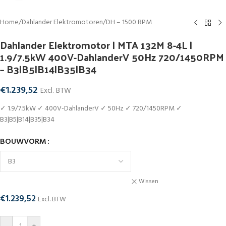
Home
/
Dahlander Elektromotoren
/
DH – 1500 RPM
Dahlander Elektromotor | MTA 132M 8-4L |
1.9/7.5kW 400V-DahlanderV 50Hz 720/1450RPM
– B3|B5|B14|B35|B34
€
1.239,52
Excl. BTW
✓ 1.9/7.5kW ✓ 400V-DahlanderV ✓ 50Hz ✓ 720/1450RPM ✓
B3|B5|B14|B35|B34
BOUWVORM
Wissen
€
1.239,52
Excl. BTW