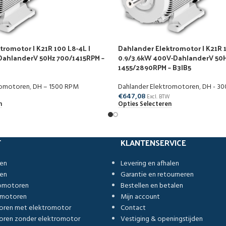
tromotor | K21R 100 L8-4L |
Dahlander Elektromotor | K21R 1
DahlanderV 50Hz 700/1415RPM –
0.9/3.6kW 400V-DahlanderV 50
1455/2890RPM – B3|B5
romotoren
,
DH – 1500 RPM
Dahlander Elektromotoren
,
DH - 3
€
647,08
W
Excl. BTW
n
Opties Selecteren
T
KLANTENSERVICE
ren
Levering en afhalen
ren
Garantie en retourneren
romotoren
Bestellen en betalen
omotoren
Mijn account
oren met elektromotor
Contact
ren zonder elektromotor
Vestiging & openingstijden