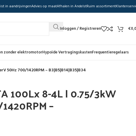
ist in aandrijvingen
Advies op maat
Afhalen in Andelst
Ruim assortiment
Klantenservi
Inloggen / Registreren
€
0,
n zonder elektromotor
Hypoïde Vertragingskasten
Frequentieregelaars
derV 50Hz 700/1420RPM – B3|B5|B14|B35|B34
TA 100Lx 8-4L | 0.75/3kW
/1420RPM –