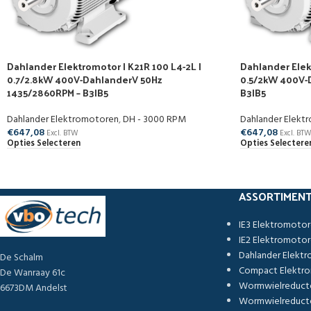
Dahlander Elektromotor | K21R 100 L4-2L |
Dahlander Elek
0.7/2.8kW 400V-DahlanderV 50Hz
0.5/2kW 400V-
1435/2860RPM – B3|B5
B3|B5
Dahlander Elektromotoren
,
DH - 3000 RPM
Dahlander Elekt
€
647,08
€
647,08
Excl. BTW
Excl. BT
Opties Selecteren
Opties Selectere
ASSORTIMEN
IE3 Elektromoto
IE2 Elektromoto
Dahlander Elekt
De Schalm
Compact Elektr
De Wanraay 61c
Wormwielreduct
6673DM Andelst
Wormwielreducto