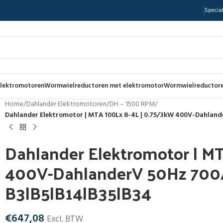
Special
lektromotoren
Wormwielreductoren met elektromotor
Wormwielreductore
Home
/
Dahlander Elektromotoren
/
DH – 1500 RPM
/
Dahlander Elektromotor | MTA 100Lx 8-4L | 0.75/3kW 400V-Dahlan
Dahlander Elektromotor | M
400V-DahlanderV 50Hz 700
B3|B5|B14|B35|B34
€
647,08
Excl. BTW