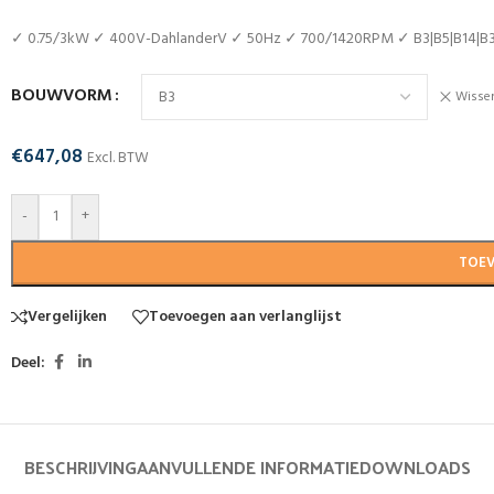
✓ 0.75/3kW ✓ 400V-DahlanderV ✓ 50Hz ✓ 700/1420RPM ✓ B3|B5|B14|
BOUWVORM
Wisse
€
647,08
Excl. BTW
-
+
TOE
Vergelijken
Toevoegen aan verlanglijst
Deel:
BESCHRIJVING
AANVULLENDE INFORMATIE
DOWNLOADS