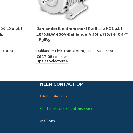
00 LX4-2L |
Dahlander Elektromotor | K21R 132 MX8-4L |
Hz
1.8/6.5kW 400V-DahlanderV 50Hz 710/1440RPM
– B3|B5
000 RPM
Dahlander Elektromotoren
,
DH – 1500 RPM
€
647,08
Excl. BTW
Opties Selecteren
NEEM CONTACT OP
0488 – 443795
Chat met onze klantenservice
Mail ons