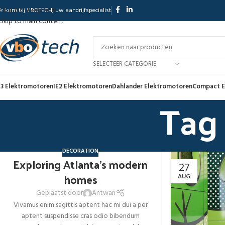
Skip to navigation
elkom bij VBOTECH, uw aandrijfspecialist
Skip to main content
SELECTEER CATEGORIE
E3 Elektromotoren
IE2 Elektromotoren
Dahlander Elektromotoren
Compact E
Tag 
DECORATION
Exploring Atlanta’s modern
27
27
homes
AUG
AUG
Geplaatst door
Antwan
Vivamus enim sagittis aptent hac mi dui a per
aptent suspendisse cras odio bibendum