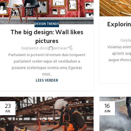
Explori
DESIGN TRENDS
The big design: Wall likes
pictures
Gepla
Vivamus enim 
Geplaatst door
Antwan
aptent sus
Parturient in potenti id rutrum duis torquent
augue rhoncu
parturient sceler isque sit vestibulum a
posuere scelerisque viverra urna. Egestas
tristi...
LEES VERDER
23
16
JUL
JUN