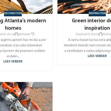
DECORATION
INSPIRATION
ng Atlanta’s modern
Green interior d
homes
inspiration
atst door
Antwan
Geplaatst door
Antw
sagittis aptent hac mi dui a per
A sed a risusat luctus esta an
pendisse cras odio bibendum
hendrerit blandit nam rutrum sit
s laoreet dui praesent sodales
a vestibulum a varius adipiscing u
sodales....
LEES VERDER
LEES VERDER