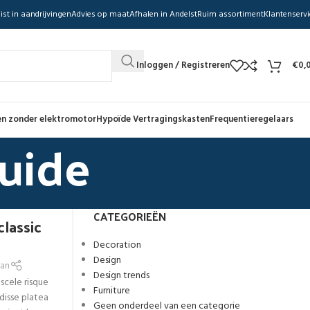
ist in aandrijvingen
Advies op maat
Afhalen in Andelst
Ruim assortiment
Klantenservi
Inloggen / Registreren
€
0,
n zonder elektromotor
Hypoïde Vertragingskasten
Frequentieregelaars
Guide
CATEGORIEËN
classic
Decoration
Design
an
Design trends
 scele risque
Furniture
disse platea
Geen onderdeel van een categorie