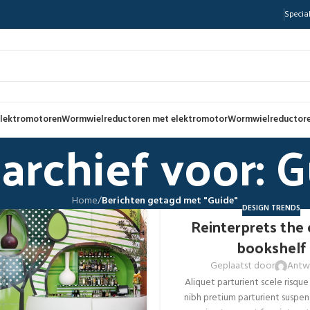
Special
lektromotoren
Wormwielreductoren met elektromotor
Wormwielreductore
archief voor: 
Home
/
Berichten getagd met "Guide"
DESIGN TRENDS
Reinterprets the 
27
bookshelf
AUG
Geplaatst door
Antw
Aliquet parturient scele risque
nibh pretium parturient suspen