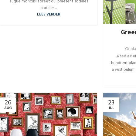
augue rhoncus laoreet dui praesent sodales
sodales....
LEES VERDER
Green
Gepla
A sed a ris
hendrerit blan
a vestibulum a
26
23
AUG
JUL