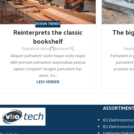
DESIGN TRENDS
Reinterprets the classic
The big
bookshelf
Geplaatst door
Antwan
Gepla
Aliquet parturient scele risque scele risque
Parturient in
nibh pretium parturient suspendisse platea
parturient
sapien torquent feugiat parturient hac
posuere sce
amet. Vo...
LEES VERDER
ASSORTIMEN
IE3 Elektromoto
IE2 Elektromoto
Dahlander Elekt