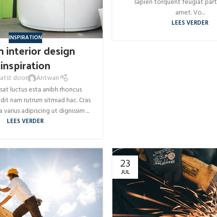
sapien torquent feugiat part
amet. Vo...
LEES VERDER
INSPIRATION
 interior design
inspiration
atst door
Antwan
usat luctus esta anibh rhoncus
dit nam rutrum sitmiad hac. Cras
 varius adipiscing ut dignissim ...
LEES VERDER
23
JUL