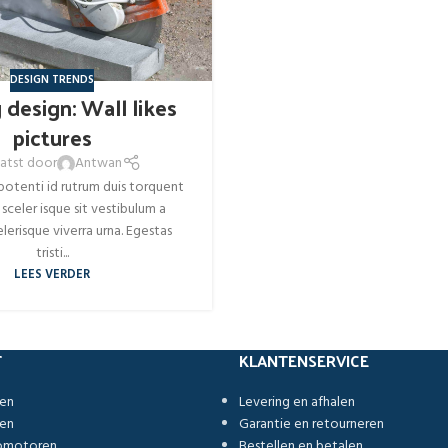
DESIGN TRENDS
 design: Wall likes
pictures
atst door
Antwan
 potenti id rutrum duis torquent
 sceler isque sit vestibulum a
lerisque viverra urna. Egestas
tristi...
LEES VERDER
T
KLANTENSERVICE
ren
Levering en afhalen
ren
Garantie en retourneren
romotoren
Bestellen en betalen