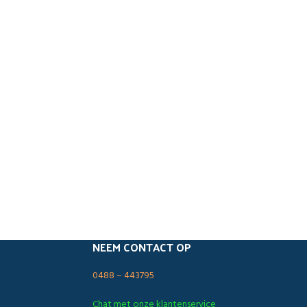
NEEM CONTACT OP
0488 – 443795
Chat met onze klantenservice