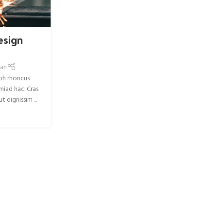
esign
an
ibh rhoncus
miad hac. Cras
t dignissim ...