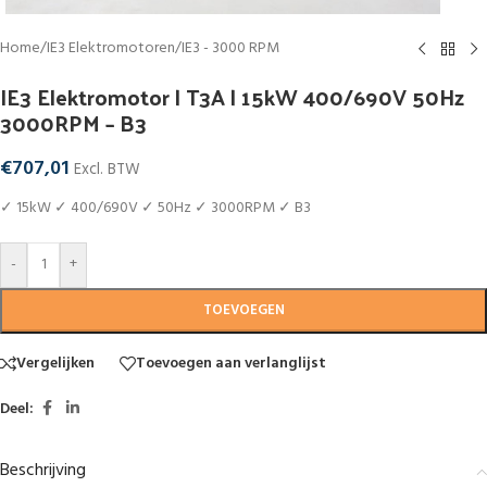
Home
/
IE3 Elektromotoren
/
IE3 - 3000 RPM
IE3 Elektromotor | T3A | 15kW 400/690V 50Hz
3000RPM – B3
€
707,01
Excl. BTW
✓ 15kW ✓ 400/690V ✓ 50Hz ✓ 3000RPM ✓ B3
-
+
TOEVOEGEN
Vergelijken
Toevoegen aan verlanglijst
Deel:
Beschrijving