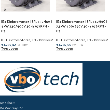
IE3 Elektromotor | SPL 132M6A |
IE3 Elektromotor | SPL 160M6C |
4kW 230/400V 50Hz 977RPM –
7,5kW 400/690V 50Hz 976RPM –
B3
B3
IE3 Elektromotoren
,
IE3 - 1000 RPM
IE3 Elektromotoren
,
IE3 - 1000 RPM
€
1.289,52
€
1.782,00
Excl. BTW
Excl. BTW
Toevoegen
Toevoegen
De Schalm
De Wanraay 61c